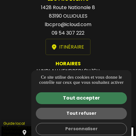
1428 Route Nationale 8
83190 OLLIOULES
lbcpro@icloud.com
09 54 307 222
ITINÉRAIRE
HORAIRES
LUNDI AU VENDREDI 8H 16H
Ce site utilise des cookies et vous donne le
PRESTATIONS 24H24 7J/7
contrôle sur ceux que vous souhaitez activer
24/7 LOCATION SELFBOX
Tout accepter
Tout refuser
Guide local
Informations complémentaires
Personnaliser
Mentions légales
place
call
mail
Politique de confidentialité